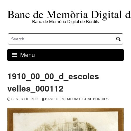
Skip
to
Banc de Memòria Digital d
content
Banc de Memòria Digital de Bordils
Menu
1910_00_00_d_escoles
velles_000112
GENER DE 1912
BANC DE MEMÒRIA DIGITAL BORDILS