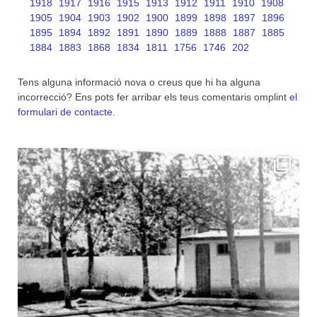
1918
1917
1916
1915
1913
1912
1911
1910
1908
1905
1904
1903
1902
1900
1899
1898
1897
1896
1895
1894
1892
1891
1890
1889
1888
1887
1885
1884
1883
1868
1834
1811
1756
1746
202
Tens alguna informació nova o creus que hi ha alguna
incorrecció? Ens pots fer arribar els teus comentaris omplint
el
formulari de contacte
.