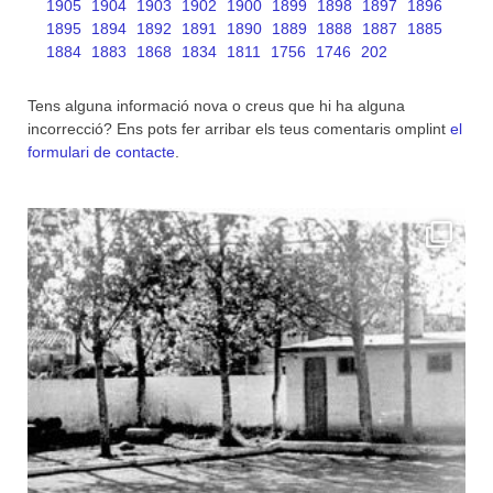
1905
1904
1903
1902
1900
1899
1898
1897
1896
1895
1894
1892
1891
1890
1889
1888
1887
1885
1884
1883
1868
1834
1811
1756
1746
202
Tens alguna informació nova o creus que hi ha alguna
incorrecció? Ens pots fer arribar els teus comentaris omplint
el
formulari de contacte
.