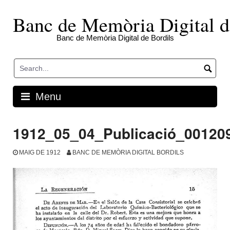
Skip
to
Banc de Memòria Digital d
content
Banc de Memòria Digital de Bordils
Menu
1912_05_04_Publicació_00120
MAIG DE 1912
BANC DE MEMÒRIA DIGITAL BORDILS