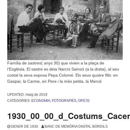
Família de sastres( anys 30) que vivien a la plaça de
l’Església. El sastre es deia Narcís Samsó (a la dreta), al seu
costat la seva esposa Pepa Colomé. Els seus quatre fills: en
Gaspar, la Carme, en Pere i la més petita, la Mercè
UPDATED:
maig de 2019
CATEGORIES:
ECONOMIA
,
FOTOGRAFIES
,
OFICIS
1930_00_00_d_Costums_Cacer
GENER DE 1930
BANC DE MEMÒRIA DIGITAL BORDILS