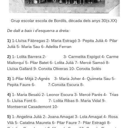
Grup escolar escola de Bordils, dècada dels anys 30(s.XX)
De dalt a baix i d’esquerra a dreta:
1)
1-Lluïsa Fàbregas 2- Maria Estragó 3- Pepita Julià 4- Pilar
Julià 5- Maria Sau 6- Adelita Ferran
2)
1- Lolita Barrera 2- 3- Carmelita Espígol 4- Carme
Mallorquí 5- Pilar Batet 6- Lolita Julià 7- Mercè Samsó 8-
Lluïsa Gallard 9- Conxita Oliveras 10- Conxita Solés
3)
1-Pilar Mitjà 2-Agnès 3- Maria Joher 4- Quimeta Sau 5-
Pepita Faure 6- 7-Conxita Escura 8-
4)
1- Maria Besalú 2- Leonor Escura 3- Mercè Parés 4- Trias
5- Lluïsa Font 6- 7- Lolita Ribas 8- Maria Vidal 9-
Montserrat Casademont 10-
5)
1- Angelina Julià 2- Joana Amagat 3- Lola Amagat 4- Rosa
Vilà 5- Catalina Maureta 6- Pilar Faure 7- Pilar Estragó 8-