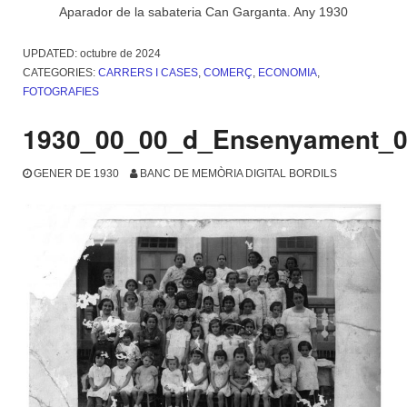
Aparador de la sabateria Can Garganta. Any 1930
UPDATED:
octubre de 2024
CATEGORIES:
CARRERS I CASES
,
COMERÇ
,
ECONOMIA
,
FOTOGRAFIES
1930_00_00_d_Ensenyament_0
GENER DE 1930
BANC DE MEMÒRIA DIGITAL BORDILS