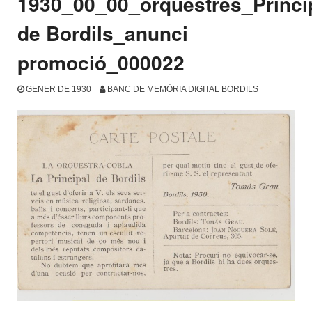
1930_00_00_orquestres_Princi
de Bordils_anunci
promoció_000022
GENER DE 1930
BANC DE MEMÒRIA DIGITAL BORDILS