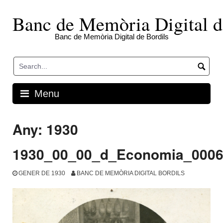
Skip
to
Banc de Memòria Digital d
content
Banc de Memòria Digital de Bordils
Menu
Any:
1930
1930_00_00_d_Economia_000
GENER DE 1930
BANC DE MEMÒRIA DIGITAL BORDILS