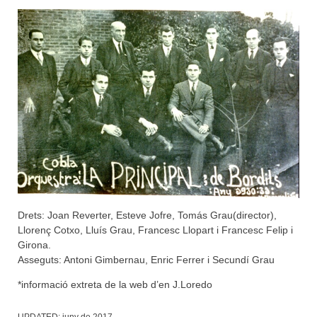
Drets: Joan Reverter, Esteve Jofre, Tomás Grau(director),
Llorenç Cotxo, Lluís Grau, Francesc Llopart i Francesc Felip i
Girona.
Asseguts: Antoni Gimbernau, Enric Ferrer i Secundí Grau
*informació extreta de la web d’en J.Loredo
UPDATED:
juny de 2017