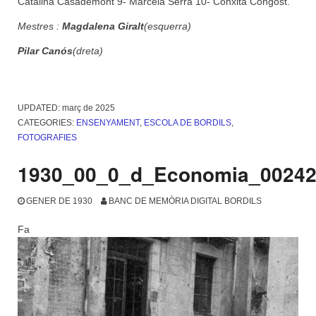
Catalina Casademont 9- Marcela Serra 10- Conxita Congost.
Mestres :
Magdalena Giralt
(esquerra)
Pilar Canós
(dreta)
UPDATED:
març de 2025
CATEGORIES:
ENSENYAMENT
,
ESCOLA DE BORDILS
,
FOTOGRAFIES
1930_00_0_d_Economia_0024
GENER DE 1930
BANC DE MEMÒRIA DIGITAL BORDILS
Fa