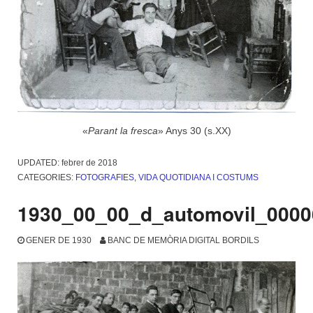
«
Parant la fresca
» Anys 30 (s.XX)
UPDATED:
febrer de 2018
CATEGORIES:
FOTOGRAFIES
,
VIDA QUOTIDIANA I COSTUMS
1930_00_00_d_automovil_0000
GENER DE 1930
BANC DE MEMÒRIA DIGITAL BORDILS