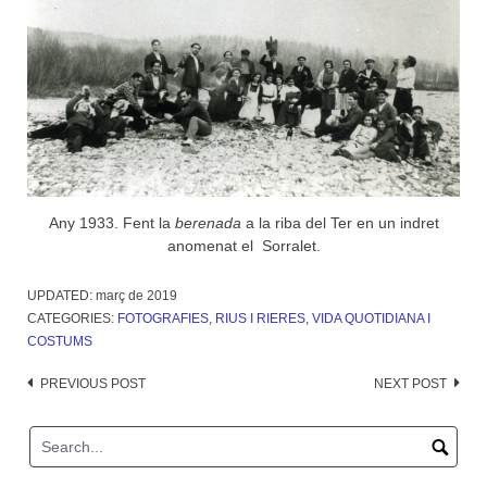
Any 1933. Fent la
berenada
a la riba del Ter en un indret
anomenat el Sorralet.
UPDATED:
març de 2019
CATEGORIES:
FOTOGRAFIES
,
RIUS I RIERES
,
VIDA QUOTIDIANA I
COSTUMS
Post
PREVIOUS POST
NEXT POST
navigation