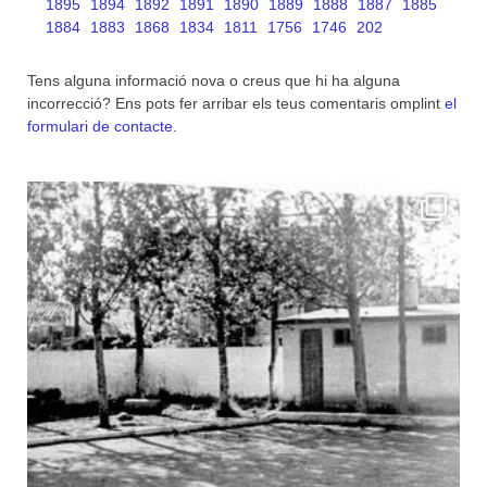
1895
1894
1892
1891
1890
1889
1888
1887
1885
1884
1883
1868
1834
1811
1756
1746
202
Tens alguna informació nova o creus que hi ha alguna
incorrecció? Ens pots fer arribar els teus comentaris omplint
el
formulari de contacte
.