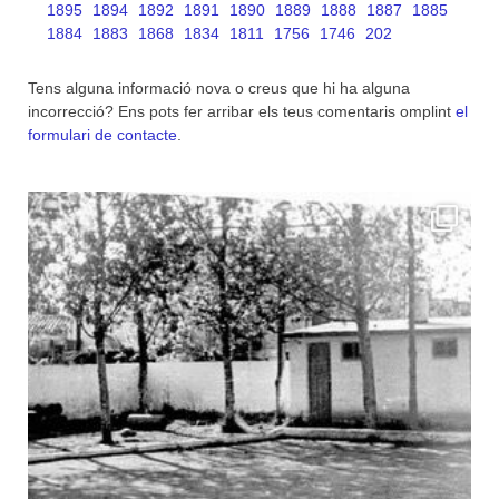
1895
1894
1892
1891
1890
1889
1888
1887
1885
1884
1883
1868
1834
1811
1756
1746
202
Tens alguna informació nova o creus que hi ha alguna
incorrecció? Ens pots fer arribar els teus comentaris omplint
el
formulari de contacte
.