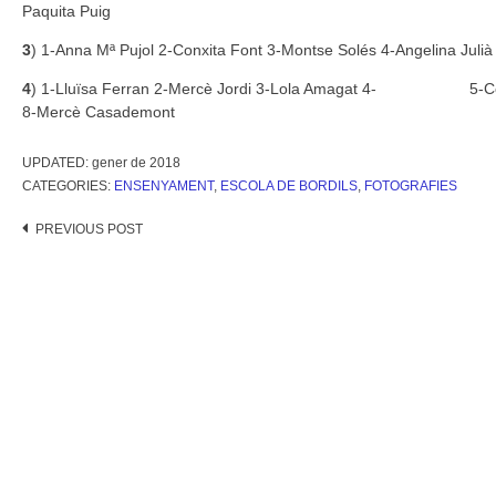
Paquita Puig
3
) 1-Anna Mª Pujol 2-Conxita Font 3-Montse Solés 4-Angelina Jul
4
) 1-Lluïsa Ferran 2-Mercè Jordi 3-Lola Amagat 4-
8-Mercè Casademont
UPDATED:
gener de 2018
CATEGORIES:
ENSENYAMENT
,
ESCOLA DE BORDILS
,
FOTOGRAFIES
Post
PREVIOUS POST
navigation