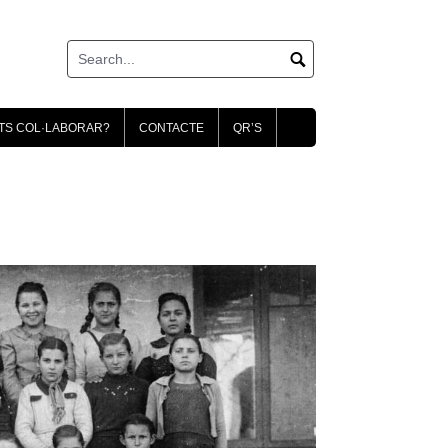
TS COL·LABORAR?
CONTACTE
QR’S