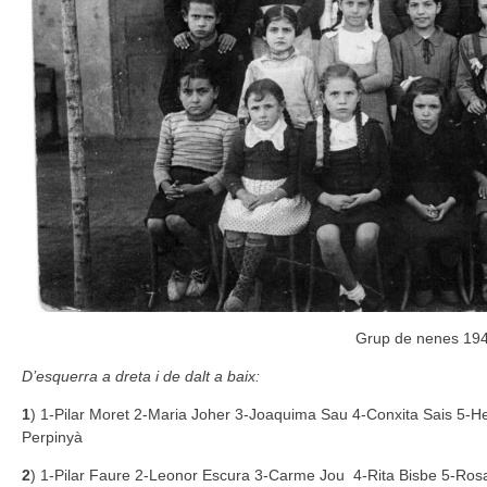
Grup de nenes 19
D’esquerra a dreta i de dalt a baix:
1
) 1-Pilar Moret 2-Maria Joher 3-Joaquima Sau 4-Conxita Sais 5-H
Perpinyà
2
) 1-Pilar Faure 2-Leonor Escura 3-Carme Jou 4-Rita Bisbe 5-Rosal