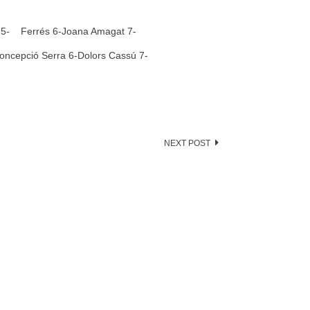
ià 5- Ferrés 6-Joana Amagat 7-
 5-Concepció Serra 6-Dolors Cassú 7-
NEXT POST