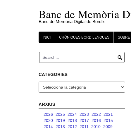
Skip
to
Banc de Memòria Dig
content
Banc de Memòria Digital de Bordils
INICI
CRÒNIQUES BORDILENQUES
SOBRE 
CATEGORIES
Categories
ARXIUS
2026
2025
2024
2023
2022
2021
2020
2019
2018
2017
2016
2015
2014
2013
2012
2011
2010
2009