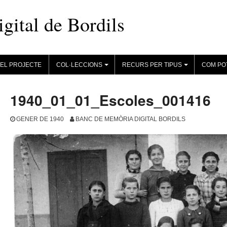
ital de Bordils
EL PROJECTE
COL·LECCIONS
RECURS PER TIPUS
COM PO
+
+
1940_01_01_Escoles_001416
GENER DE 1940
BANC DE MEMÒRIA DIGITAL BORDILS