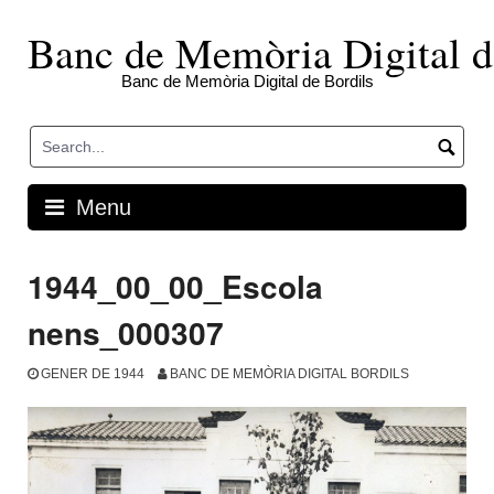
Skip
to
Banc de Memòria Digital d
content
Banc de Memòria Digital de Bordils
Menu
1944_00_00_Escola
nens_000307
GENER DE 1944
BANC DE MEMÒRIA DIGITAL BORDILS