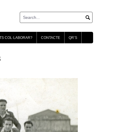
TS COL·LABORAR?
CONTACTE
QR’S
8