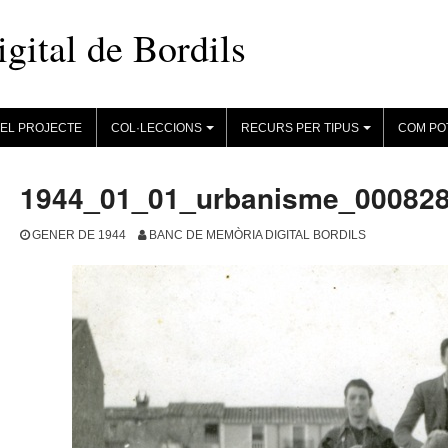
ital de Bordils
EL PROJECTE
COL·LECCIONS
RECURS PER TIPUS
COM PO
+
+
1944_01_01_urbanisme_00082
GENER DE 1944
BANC DE MEMÒRIA DIGITAL BORDILS