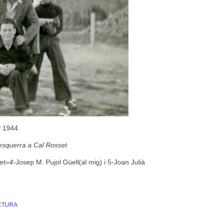
y 1944.
l’esquerra a Cal Rosset
et»4-
Josep M. Pujol Güell(al mig) i 5-Joan Julià
CTURA