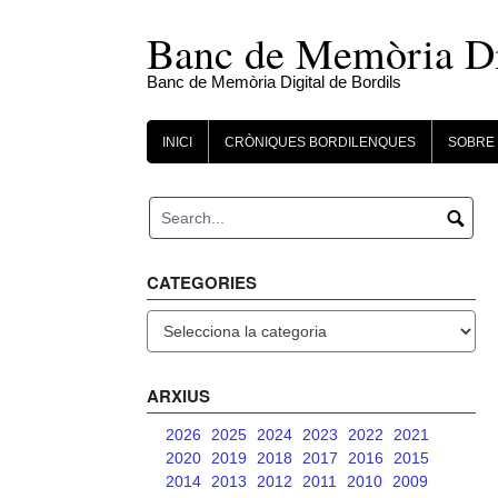
Skip
to
Banc de Memòria Dig
content
Banc de Memòria Digital de Bordils
INICI
CRÒNIQUES BORDILENQUES
SOBRE 
CATEGORIES
Categories
ARXIUS
2026
2025
2024
2023
2022
2021
2020
2019
2018
2017
2016
2015
2014
2013
2012
2011
2010
2009