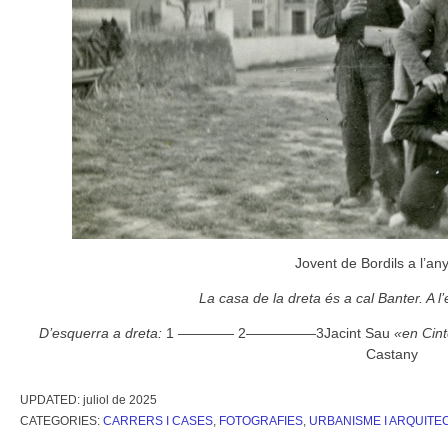
Jovent de Bordils a l’an
La casa de la dreta és a cal Banter. A 
D’esquerra a dreta:
1 ———— 2—————3Jacint Sau
«en Cint
Castany
UPDATED:
juliol de 2025
CATEGORIES:
CARRERS I CASES
,
FOTOGRAFIES
,
URBANISME I ARQUITE