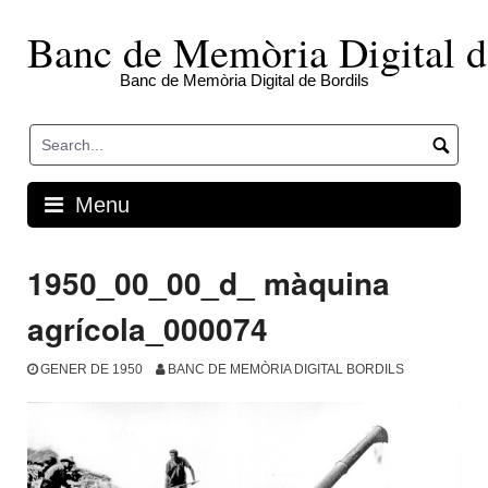
Skip
to
Banc de Memòria Digital d
content
Banc de Memòria Digital de Bordils
Menu
1950_00_00_d_ màquina
agrícola_000074
GENER DE 1950
BANC DE MEMÒRIA DIGITAL BORDILS