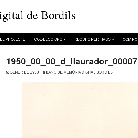
ital de Bordils
EL PROJECTE
COL·LECCIONS
RECURS PER TIPUS
COM PO
+
+
1950_00_00_d_llaurador_00007
GENER DE 1950
BANC DE MEMÒRIA DIGITAL BORDILS