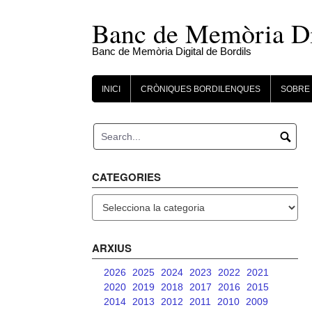
Skip
to
Banc de Memòria Dig
content
Banc de Memòria Digital de Bordils
INICI
CRÒNIQUES BORDILENQUES
SOBRE 
CATEGORIES
Categories
ARXIUS
2026
2025
2024
2023
2022
2021
2020
2019
2018
2017
2016
2015
2014
2013
2012
2011
2010
2009