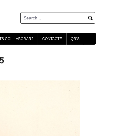
TS COL·LABORAR?
CONTACTE
QR’S
5