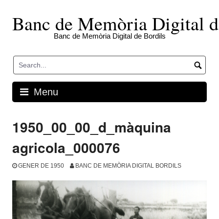
Skip
to
Banc de Memòria Digital d
content
Banc de Memòria Digital de Bordils
Menu
1950_00_00_d_màquina
agricola_000076
GENER DE 1950
BANC DE MEMÒRIA DIGITAL BORDILS