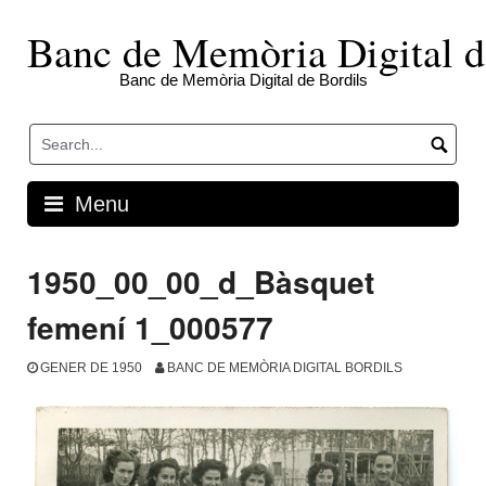
Skip
to
Banc de Memòria Digital d
content
Banc de Memòria Digital de Bordils
Menu
1950_00_00_d_Bàsquet
femení 1_000577
GENER DE 1950
BANC DE MEMÒRIA DIGITAL BORDILS