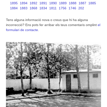
1895
1894
1892
1891
1890
1889
1888
1887
1885
1884
1883
1868
1834
1811
1756
1746
202
Tens alguna informació nova o creus que hi ha alguna
incorrecció? Ens pots fer arribar els teus comentaris omplint
el
formulari de contacte
.