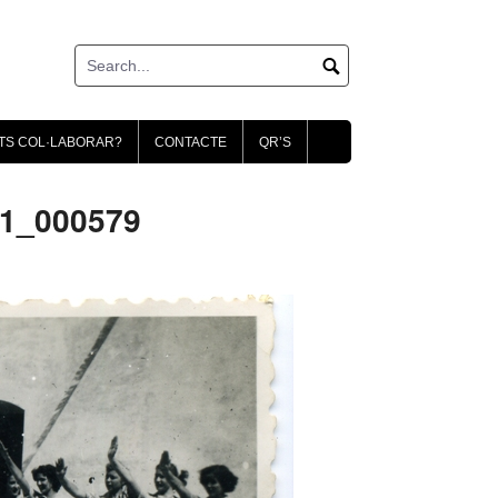
TS COL·LABORAR?
CONTACTE
QR’S
 1_000579