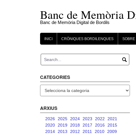
Skip
to
Banc de Memòria Dig
content
Banc de Memòria Digital de Bordils
INICI
CRÒNIQUES BORDILENQUES
SOBRE 
CATEGORIES
Categories
ARXIUS
2026
2025
2024
2023
2022
2021
2020
2019
2018
2017
2016
2015
2014
2013
2012
2011
2010
2009