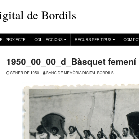
ital de Bordils
EL PROJECTE
COL·LECCIONS
RECURS PER TIPUS
COM PO
+
+
1950_00_00_d_Bàsquet femení
GENER DE 1950
BANC DE MEMÒRIA DIGITAL BORDILS