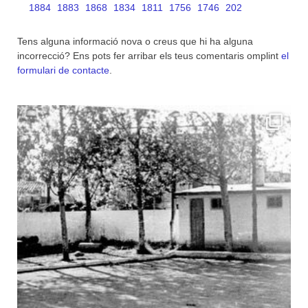
1884
1883
1868
1834
1811
1756
1746
202
Tens alguna informació nova o creus que hi ha alguna
incorrecció? Ens pots fer arribar els teus comentaris omplint
el
formulari de contacte
.