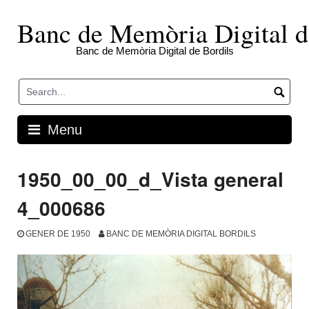
Skip
to
Banc de Memòria Digital d
content
Banc de Memòria Digital de Bordils
Menu
1950_00_00_d_Vista general
4_000686
GENER DE 1950
BANC DE MEMÒRIA DIGITAL BORDILS