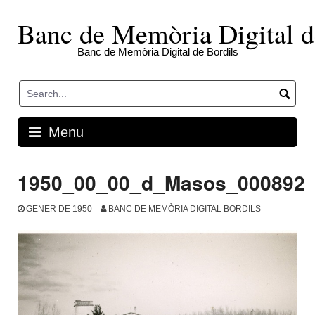
Skip
to
Banc de Memòria Digital d
content
Banc de Memòria Digital de Bordils
Menu
1950_00_00_d_Masos_000892
GENER DE 1950
BANC DE MEMÒRIA DIGITAL BORDILS