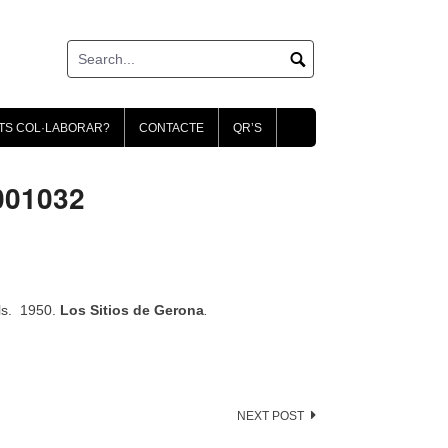
TS COL·LABORAR?
CONTACTE
QR’S
001032
ls. 1950.
Los Sitios de Gerona
.
NEXT POST