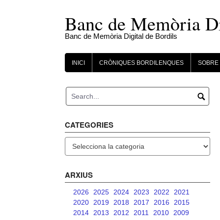
Skip
to
Banc de Memòria Dig
content
Banc de Memòria Digital de Bordils
INICI
CRÒNIQUES BORDILENQUES
SOBRE 
CATEGORIES
Categories
ARXIUS
2026
2025
2024
2023
2022
2021
2020
2019
2018
2017
2016
2015
2014
2013
2012
2011
2010
2009