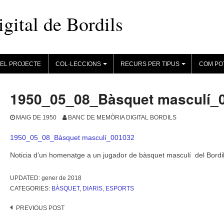
ital de Bordils
EL PROJECTE
COL·LECCIONS
RECURS PER TIPUS
COM PO
+
+
1950_05_08_Bàsquet masculí_
MAIG DE 1950
BANC DE MEMÒRIA DIGITAL BORDILS
1950_05_08_Bàsquet masculí_001032
Noticia d’un homenatge a un jugador de bàsquet masculí del Bordi
UPDATED:
gener de 2018
CATEGORIES:
BÀSQUET
,
DIARIS
,
ESPORTS
Post
PREVIOUS POST
navigation