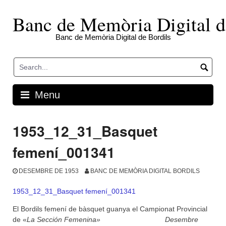
Skip
to
Banc de Memòria Digital d
content
Banc de Memòria Digital de Bordils
Menu
1953_12_31_Basquet
femení_001341
DESEMBRE DE 1953
BANC DE MEMÒRIA DIGITAL BORDILS
1953_12_31_Basquet femení_001341
El Bordils femení de bàsquet guanya el Campionat Provincial
de «
La Sección Femenina» Desembre