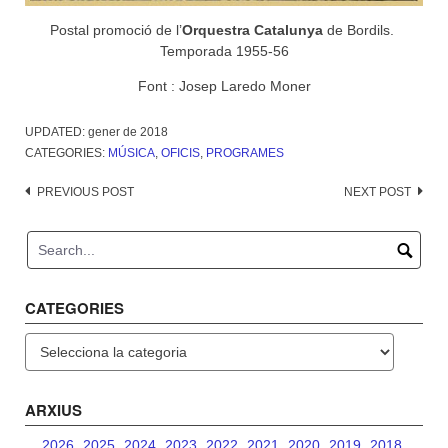
Postal promoció de l’
Orquestra Catalunya
de Bordils.
Temporada 1955-56
Font : Josep Laredo Moner
UPDATED:
gener de 2018
CATEGORIES:
MÚSICA
,
OFICIS
,
PROGRAMES
Post
PREVIOUS POST
NEXT POST
navigation
CATEGORIES
Categories
ARXIUS
2026
2025
2024
2023
2022
2021
2020
2019
2018