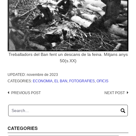
Treballadors del Ban fent un descans de la feina. Mitjans anys
50(s.XX)
UPDATED:
novembre de 2023
CATEGORIES:
ECONOMIA
,
EL BAN
,
FOTOGRAFIES
,
OFICIS
Post
PREVIOUS POST
NEXT POST
navigation
CATEGORIES