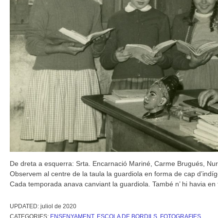
De dreta a esquerra: Srta. Encarnació Mariné, Carme Brugués, Nuri 
Observem al centre de la taula la guardiola en forma de cap d’indí
Cada temporada anava canviant la guardiola. També n’ hi havia e
UPDATED:
juliol de 2020
CATEGORIES:
ENSENYAMENT
,
ESCOLA DE BORDILS
,
FOTOGRAFIES