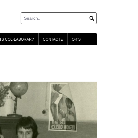
TS COL·LABORAR?
CONTACTE
QR’S