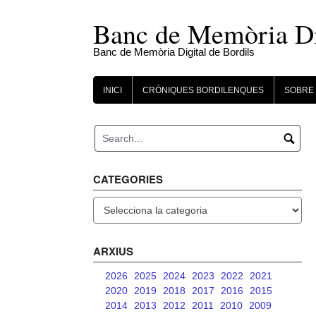
Skip
to
Banc de Memòria Dig
content
Banc de Memòria Digital de Bordils
INICI
CRÒNIQUES BORDILENQUES
SOBRE 
CATEGORIES
Categories
ARXIUS
2026
2025
2024
2023
2022
2021
2020
2019
2018
2017
2016
2015
2014
2013
2012
2011
2010
2009