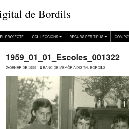
ital de Bordils
EL PROJECTE
COL·LECCIONS
RECURS PER TIPUS
COM PO
+
+
1959_01_01_Escoles_001322
GENER DE 1959
BANC DE MEMÒRIA DIGITAL BORDILS