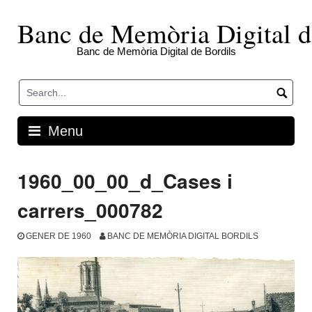
Skip
to
Banc de Memòria Digital d
content
Banc de Memòria Digital de Bordils
Menu
1960_00_00_d_Cases i
carrers_000782
GENER DE 1960
BANC DE MEMÒRIA DIGITAL BORDILS