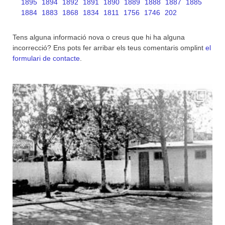
1895
1894
1892
1891
1890
1889
1888
1887
1885
1884
1883
1868
1834
1811
1756
1746
202
Tens alguna informació nova o creus que hi ha alguna
incorrecció? Ens pots fer arribar els teus comentaris omplint
el
formulari de contacte
.