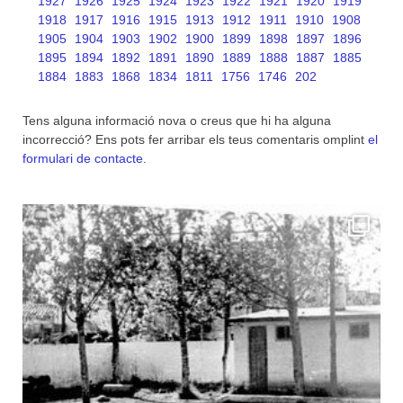
1927
1926
1925
1924
1923
1922
1921
1920
1919
1918
1917
1916
1915
1913
1912
1911
1910
1908
1905
1904
1903
1902
1900
1899
1898
1897
1896
1895
1894
1892
1891
1890
1889
1888
1887
1885
1884
1883
1868
1834
1811
1756
1746
202
Tens alguna informació nova o creus que hi ha alguna
incorrecció? Ens pots fer arribar els teus comentaris omplint
el
formulari de contacte
.