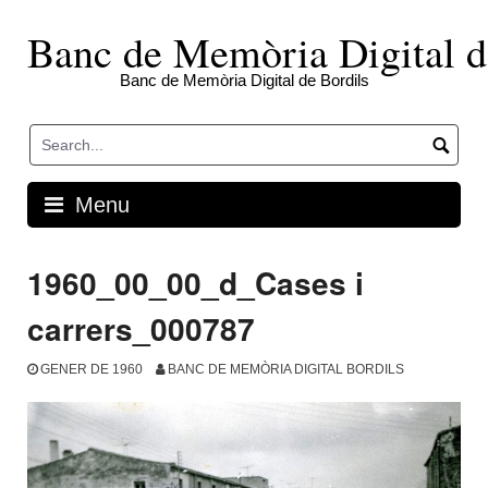
Skip
to
Banc de Memòria Digital d
content
Banc de Memòria Digital de Bordils
Menu
1960_00_00_d_Cases i
carrers_000787
GENER DE 1960
BANC DE MEMÒRIA DIGITAL BORDILS