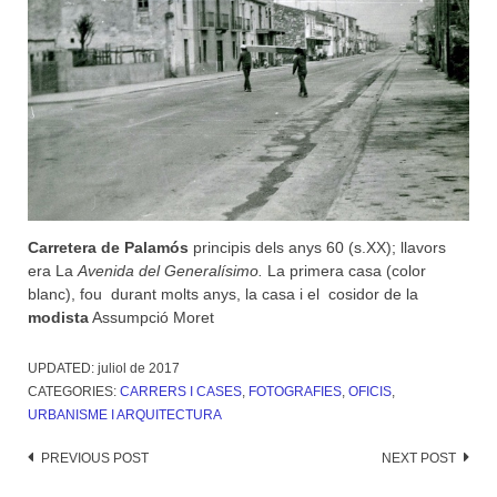
Carretera de Palamós
principis dels anys 60 (s.XX); llavors
era La
Avenida del Generalísimo.
La primera casa (color
blanc), fou durant molts anys, la casa i el cosidor de la
modista
Assumpció Moret
UPDATED:
juliol de 2017
CATEGORIES:
CARRERS I CASES
,
FOTOGRAFIES
,
OFICIS
,
URBANISME I ARQUITECTURA
Post
PREVIOUS POST
NEXT POST
navigation