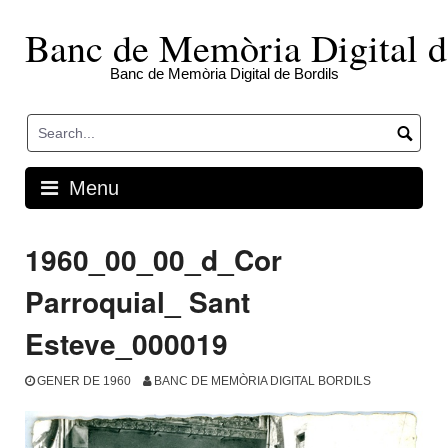
Skip
to
Banc de Memòria Digital d
content
Banc de Memòria Digital de Bordils
Menu
1960_00_00_d_Cor
Parroquial_ Sant
Esteve_000019
GENER DE 1960
BANC DE MEMÒRIA DIGITAL BORDILS