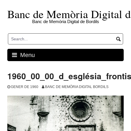
Skip
to
Banc de Memòria Digital d
content
Banc de Memòria Digital de Bordils
Menu
1960_00_00_d_església_fronti
GENER DE 1960
BANC DE MEMÒRIA DIGITAL BORDILS