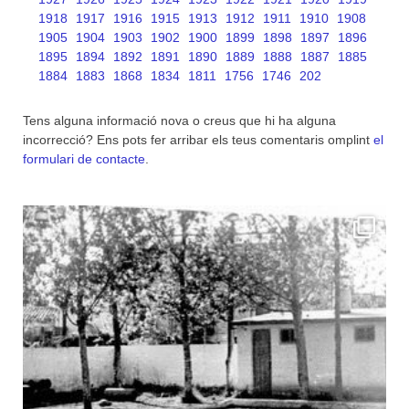
1918
1917
1916
1915
1913
1912
1911
1910
1908
1905
1904
1903
1902
1900
1899
1898
1897
1896
1895
1894
1892
1891
1890
1889
1888
1887
1885
1884
1883
1868
1834
1811
1756
1746
202
Tens alguna informació nova o creus que hi ha alguna
incorrecció? Ens pots fer arribar els teus comentaris omplint
el
formulari de contacte
.