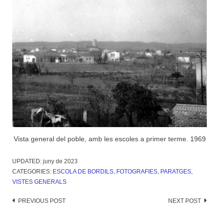
Vista general del poble, amb les escoles a primer terme. 1969
UPDATED:
juny de 2023
CATEGORIES:
ESCOLA DE BORDILS
,
FOTOGRAFIES
,
PARATGES
,
VISTES GENERALS
Post
PREVIOUS POST
NEXT POST
navigation