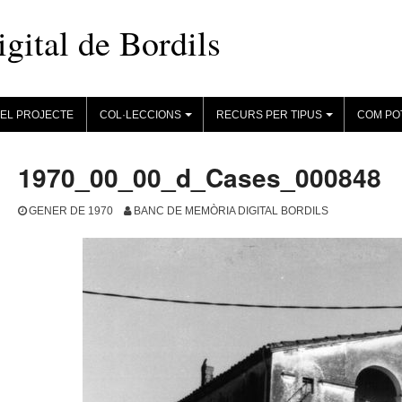
ital de Bordils
EL PROJECTE
COL·LECCIONS
RECURS PER TIPUS
COM PO
+
+
1970_00_00_d_Cases_000848
GENER DE 1970
BANC DE MEMÒRIA DIGITAL BORDILS