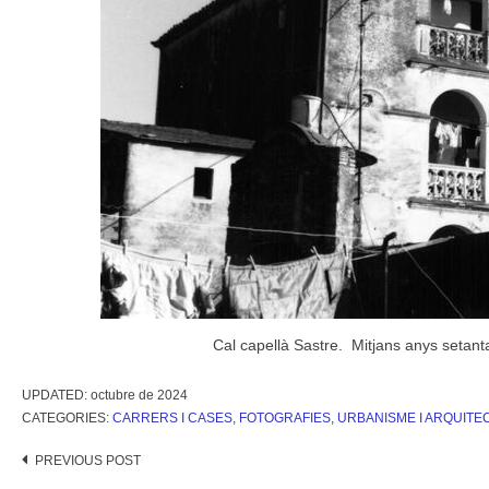
Cal capellà Sastre. Mitjans anys setant
UPDATED:
octubre de 2024
CATEGORIES:
CARRERS I CASES
,
FOTOGRAFIES
,
URBANISME I ARQUITE
Post
PREVIOUS POST