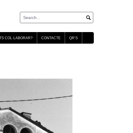
TS COL·LABORAR?
CONTACTE
QR’S