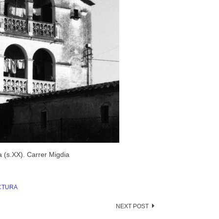
a (s.XX). Carrer Migdia
CTURA
NEXT POST