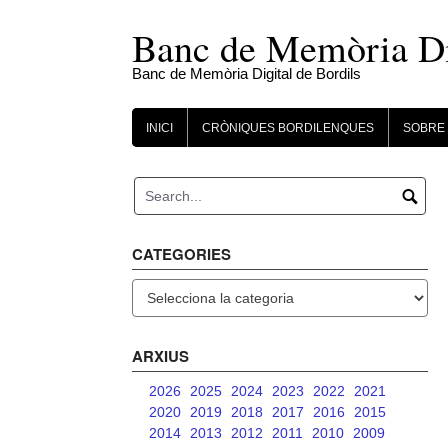
Skip
to
Banc de Memòria Dig
content
Banc de Memòria Digital de Bordils
INICI
CRÒNIQUES BORDILENQUES
SOBRE 
CATEGORIES
Categories
ARXIUS
2026
2025
2024
2023
2022
2021
2020
2019
2018
2017
2016
2015
2014
2013
2012
2011
2010
2009