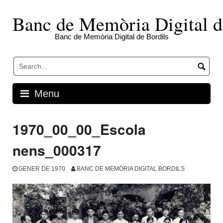
Skip
to
Banc de Memòria Digital d
content
Banc de Memòria Digital de Bordils
Menu
1970_00_00_Escola
nens_000317
GENER DE 1970
BANC DE MEMÒRIA DIGITAL BORDILS