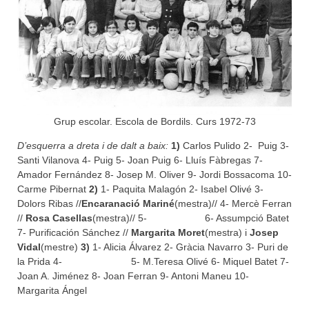
Grup escolar. Escola de Bordils. Curs 1972-73
D’esquerra a dreta i de dalt a baix:
1)
Carlos Pulido 2- Puig 3-
Santi Vilanova 4- Puig 5- Joan Puig 6- Lluís Fàbregas 7-
Amador Fernández 8- Josep M. Oliver 9- Jordi Bossacoma 10-
Carme Pibernat
2)
1- Paquita Malagón 2- Isabel Olivé 3-
Dolors Ribas //
Encaranació
Mariné
(mestra)// 4- Mercè Ferran
//
Rosa Casellas
(mestra)// 5- 6- Assumpció Batet
7- Purificación Sánchez //
Margarita Moret
(mestra) i
Josep
Vidal
(mestre)
3)
1- Alicia Álvarez 2- Gràcia Navarro 3- Puri de
la Prida 4- 5- M.Teresa Olivé 6- Miquel Batet 7-
Joan A. Jiménez 8- Joan Ferran 9- Antoni Maneu 10-
Margarita Ángel