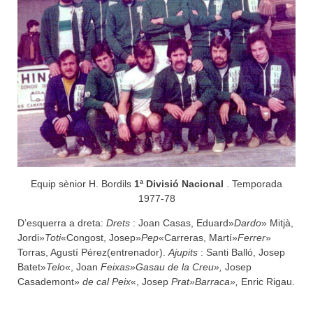
Equip sènior H. Bordils
1ª Divisió Nacional
. Temporada
1977-78
D’esquerra a dreta:
Drets
: Joan Casas, Eduard»
Dardo
» Mitjà,
Jordi»
Toti
«Congost, Josep»
Pep
«Carreras, Martí»
Ferrer
»
Torras, Agustí Pérez(entrenador).
Ajupits
: Santi Balló, Josep
Batet»
Telo
«, Joan
Feixas»Gasau de la Creu»,
Josep
Casademont»
de cal Peix
«, Josep
Prat»Barraca»,
Enric Rigau.