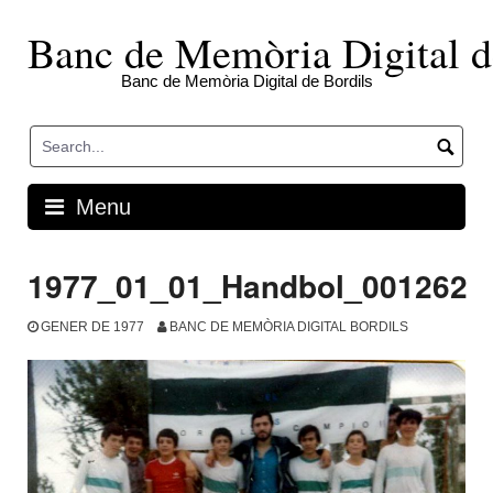
Skip
to
Banc de Memòria Digital d
content
Banc de Memòria Digital de Bordils
Menu
1977_01_01_Handbol_001262
GENER DE 1977
BANC DE MEMÒRIA DIGITAL BORDILS