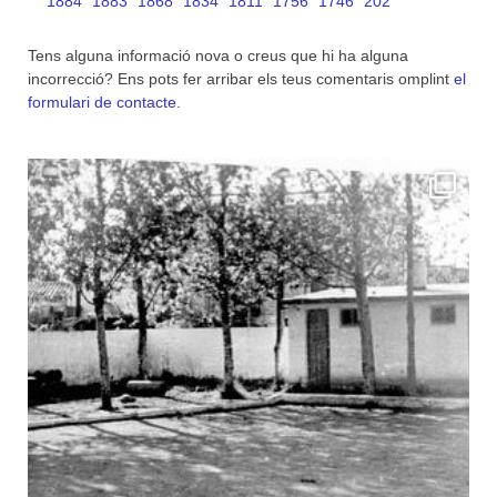
1884
1883
1868
1834
1811
1756
1746
202
Tens alguna informació nova o creus que hi ha alguna
incorrecció? Ens pots fer arribar els teus comentaris omplint
el
formulari de contacte
.