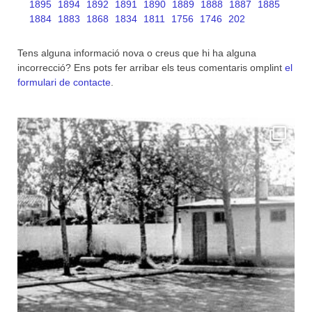
1895
1894
1892
1891
1890
1889
1888
1887
1885
1884
1883
1868
1834
1811
1756
1746
202
Tens alguna informació nova o creus que hi ha alguna
incorrecció? Ens pots fer arribar els teus comentaris omplint
el
formulari de contacte
.