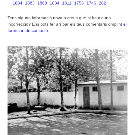
1884
1883
1868
1834
1811
1756
1746
202
Tens alguna informació nova o creus que hi ha alguna
incorrecció? Ens pots fer arribar els teus comentaris omplint
el
formulari de contacte
.