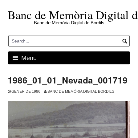
Skip
to
Banc de Memòria Digital d
content
Banc de Memòria Digital de Bordils
Menu
1986_01_01_Nevada_001719
GENER DE 1986
BANC DE MEMÒRIA DIGITAL BORDILS