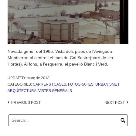
Nevada gener del 1986. Vista dels pisos de l’Avinguda
Montserrat al centre i el mas de Cal Sastre(barri de les
Hortes). Al fons, a l’esquerra, el pavelló Blanc i Verd.
UPDATED:
març de 2018
CATEGORIES:
CARRERS I CASES
,
FOTOGRAFIES
,
URBANISME I
ARQUITECTURA
,
VISTES GENERALS
Post
PREVIOUS POST
NEXT POST
navigation