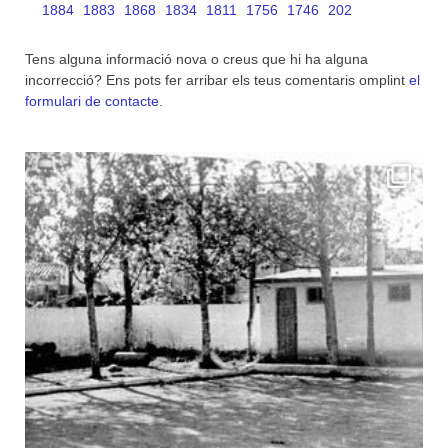
1884
1883
1868
1834
1811
1756
1746
202
Tens alguna informació nova o creus que hi ha alguna
incorrecció? Ens pots fer arribar els teus comentaris omplint
el
formulari de contacte
.