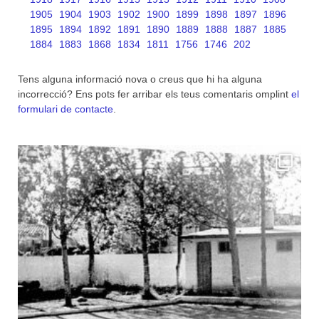
1905
1904
1903
1902
1900
1899
1898
1897
1896
1895
1894
1892
1891
1890
1889
1888
1887
1885
1884
1883
1868
1834
1811
1756
1746
202
Tens alguna informació nova o creus que hi ha alguna
incorrecció? Ens pots fer arribar els teus comentaris omplint
el
formulari de contacte
.