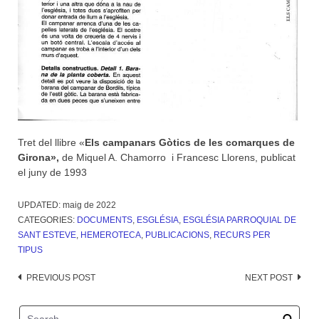
Tret del llibre «
Els campanars Gòtics de les comarques de
Girona»,
de Miquel A. Chamorro i Francesc Llorens, publicat
el juny de 1993
UPDATED:
maig de 2022
CATEGORIES:
DOCUMENTS
,
ESGLÉSIA
,
ESGLÉSIA PARROQUIAL DE
SANT ESTEVE
,
HEMEROTECA
,
PUBLICACIONS
,
RECURS PER
TIPUS
Post
PREVIOUS POST
NEXT POST
navigation