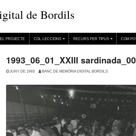
ital de Bordils
EL PROJECTE
COL·LECCIONS
RECURS PER TIPUS
COM PO
+
+
1993_06_01_XXIII sardinada_0
JUNY DE 1993
BANC DE MEMÒRIA DIGITAL BORDILS