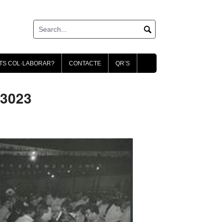
TS COL·LABORAR?
CONTACTE
QR’S
03023