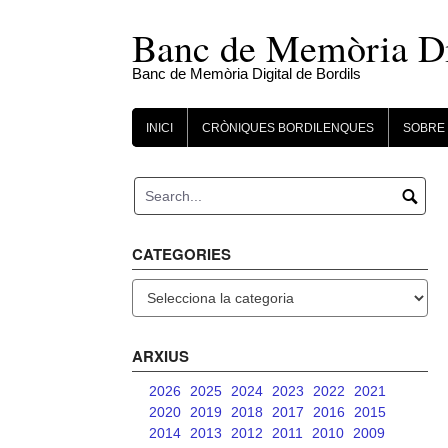
Skip
to
Banc de Memòria Dig
content
Banc de Memòria Digital de Bordils
INICI
CRÒNIQUES BORDILENQUES
SOBRE 
CATEGORIES
Categories
ARXIUS
2026
2025
2024
2023
2022
2021
2020
2019
2018
2017
2016
2015
2014
2013
2012
2011
2010
2009