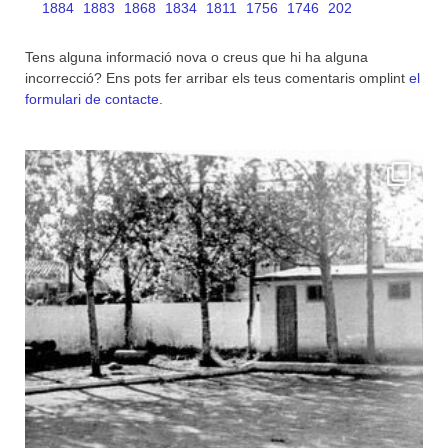
1884
1883
1868
1834
1811
1756
1746
202
Tens alguna informació nova o creus que hi ha alguna
incorrecció? Ens pots fer arribar els teus comentaris omplint
el
formulari de contacte
.