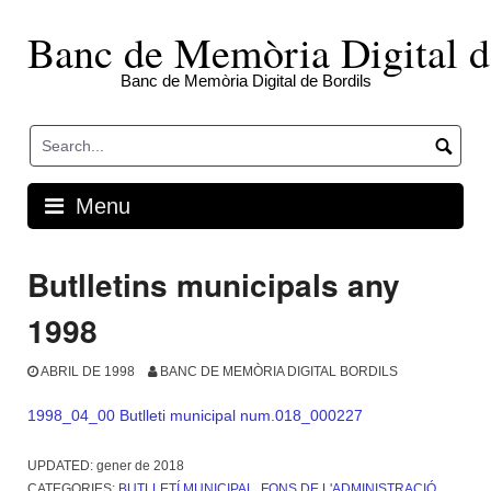
Skip
to
Banc de Memòria Digital d
content
Banc de Memòria Digital de Bordils
Menu
Butlletins municipals any
1998
ABRIL DE 1998
BANC DE MEMÒRIA DIGITAL BORDILS
1998_04_00 Butlleti municipal num.018_000227
UPDATED:
gener de 2018
CATEGORIES:
BUTLLETÍ MUNICIPAL
,
FONS DE L'ADMINISTRACIÓ