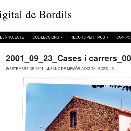
ital de Bordils
EL PROJECTE
COL·LECCIONS
RECURS PER TIPUS
COM PO
+
+
2001_09_23_Cases i carrers_0
SETEMBRE DE 2001
BANC DE MEMÒRIA DIGITAL BORDILS