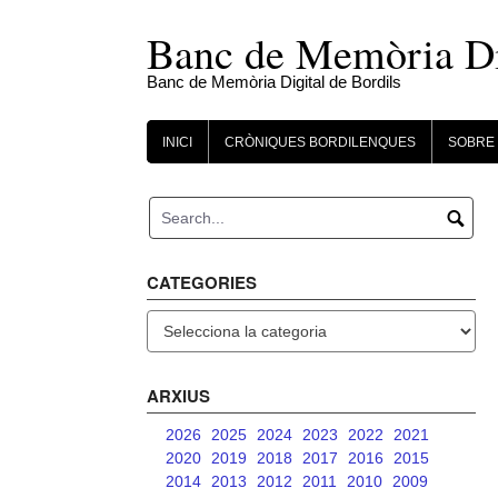
Skip
to
Banc de Memòria Dig
content
Banc de Memòria Digital de Bordils
INICI
CRÒNIQUES BORDILENQUES
SOBRE 
CATEGORIES
Categories
ARXIUS
2026
2025
2024
2023
2022
2021
2020
2019
2018
2017
2016
2015
2014
2013
2012
2011
2010
2009