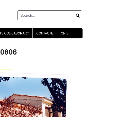
TS COL·LABORAR?
CONTACTE
QR’S
00806