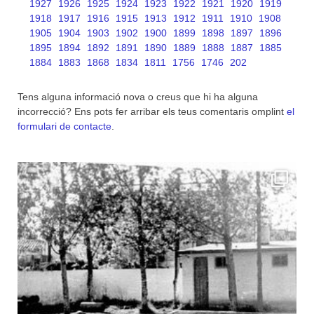
1927
1926
1925
1924
1923
1922
1921
1920
1919
1918
1917
1916
1915
1913
1912
1911
1910
1908
1905
1904
1903
1902
1900
1899
1898
1897
1896
1895
1894
1892
1891
1890
1889
1888
1887
1885
1884
1883
1868
1834
1811
1756
1746
202
Tens alguna informació nova o creus que hi ha alguna
incorrecció? Ens pots fer arribar els teus comentaris omplint
el
formulari de contacte
.