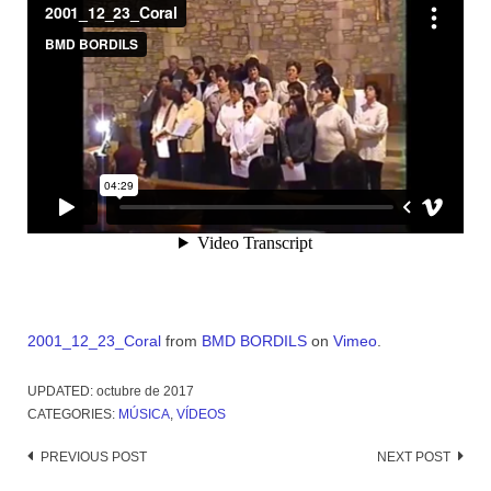
2001_12_23_Coral
from
BMD BORDILS
on
Vimeo
.
UPDATED:
octubre de 2017
CATEGORIES:
MÚSICA
,
VÍDEOS
Post
PREVIOUS POST
NEXT POST
navigation