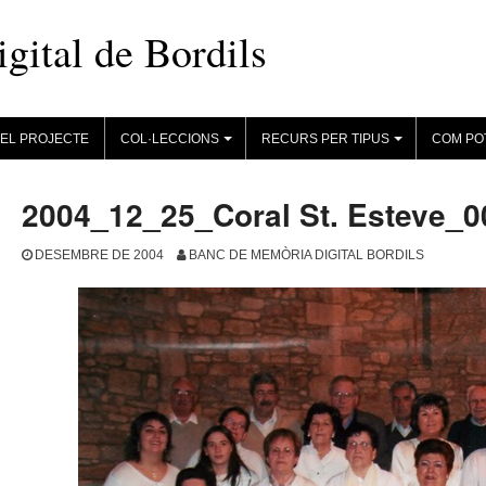
ital de Bordils
EL PROJECTE
COL·LECCIONS
RECURS PER TIPUS
COM PO
+
+
2004_12_25_Coral St. Esteve_
DESEMBRE DE 2004
BANC DE MEMÒRIA DIGITAL BORDILS