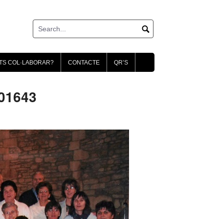
TS COL·LABORAR?
CONTACTE
QR’S
001643