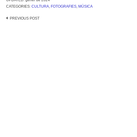
UPDATED:
gener de 2024
CATEGORIES:
CULTURA
,
FOTOGRAFIES
,
MÚSICA
Post
PREVIOUS POST
navigation