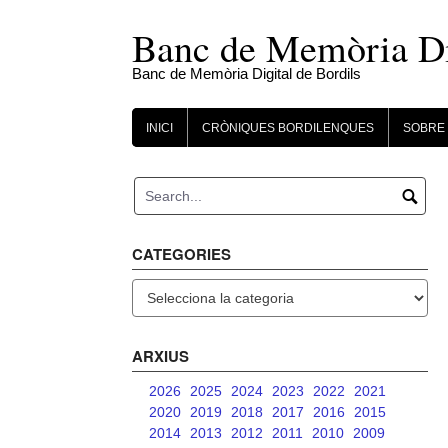
Skip
to
Banc de Memòria Dig
content
Banc de Memòria Digital de Bordils
INICI
CRÒNIQUES BORDILENQUES
SOBRE 
CATEGORIES
Categories
ARXIUS
2026
2025
2024
2023
2022
2021
2020
2019
2018
2017
2016
2015
2014
2013
2012
2011
2010
2009