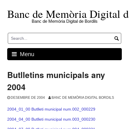
Skip
to
Banc de Memòria Digital d
content
Banc de Memòria Digital de Bordils
Menu
Butlletins municipals any
2004
DESEMBRE DE 2004
BANC DE MEMÒRIA DIGITAL BORDILS
2004_01_00 Butlleti municipal num.002_000229
2004_04_00 Butlleti municipal num.003_000230