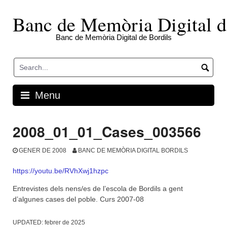
Skip
to
Banc de Memòria Digital d
content
Banc de Memòria Digital de Bordils
Menu
2008_01_01_Cases_003566
GENER DE 2008
BANC DE MEMÒRIA DIGITAL BORDILS
https://youtu.be/RVhXwj1hzpc
Entrevistes dels nens/es de l’escola de Bordils a gent
d’algunes cases del poble. Curs 2007-08
UPDATED:
febrer de 2025