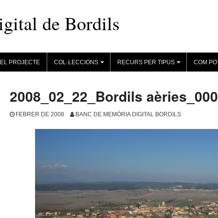
ital de Bordils
EL PROJECTE
COL·LECCIONS
RECURS PER TIPUS
COM PO
+
+
2008_02_22_Bordils aèries_00
FEBRER DE 2008
BANC DE MEMÒRIA DIGITAL BORDILS