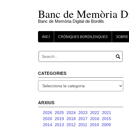
Skip
to
Banc de Memòria Dig
content
Banc de Memòria Digital de Bordils
INICI
CRÒNIQUES BORDILENQUES
SOBRE 
CATEGORIES
Categories
ARXIUS
2026
2025
2024
2023
2022
2021
2020
2019
2018
2017
2016
2015
2014
2013
2012
2011
2010
2009