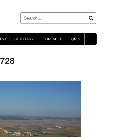
TS COL·LABORAR?
CONTACTE
QR’S
0728