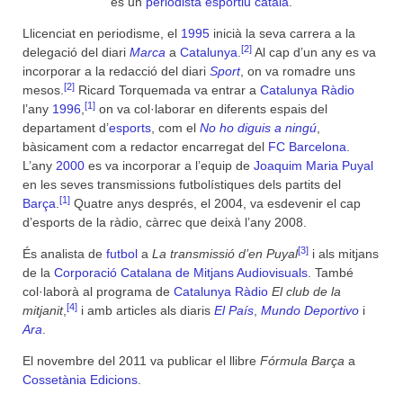
és un
periodista esportiu
català
.
Llicenciat en periodisme, el
1995
inicià la seva carrera a la
[2]
delegació del diari
Marca
a
Catalunya
.
Al cap d’un any es va
incorporar a la redacció del diari
Sport
, on va romadre uns
[2]
mesos.
Ricard Torquemada va entrar a
Catalunya Ràdio
[1]
l’any
1996
,
on va col·laborar en diferents espais del
departament d’
esports
, com el
No ho diguis a ningú
,
bàsicament com a redactor encarregat del
FC Barcelona
.
L’any
2000
es va incorporar a l’equip de
Joaquim Maria Puyal
en les seves transmissions futbolístiques dels partits del
[1]
Barça
.
Quatre anys després, el 2004, va esdevenir el cap
d’esports de la ràdio, càrrec que deixà l’any 2008.
[3]
És analista de
futbol
a
La transmissió d’en Puyal
i als mitjans
de la
Corporació Catalana de Mitjans Audiovisuals
. També
col·laborà al programa de
Catalunya Ràdio
El club de la
[4]
mitjanit
,
i amb articles als diaris
El País
,
Mundo Deportivo
i
Ara
.
El novembre del 2011 va publicar el llibre
Fórmula Barça
a
Cossetània Edicions
.