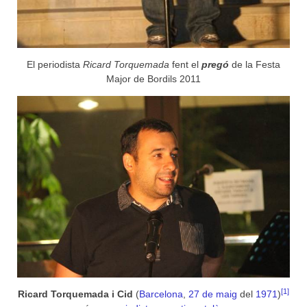
El periodista
Ricard Torquemada
fent el
pregó
de la Festa
Major de Bordils 2011
[1]
Ricard Torquemada i Cid
(
Barcelona
,
27 de maig
del
1971
)