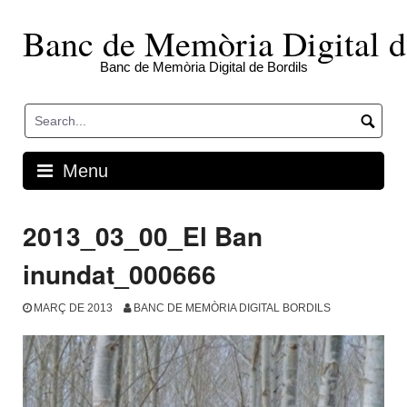
Skip
to
Banc de Memòria Digital d
content
Banc de Memòria Digital de Bordils
Menu
2013_03_00_El Ban
inundat_000666
MARÇ DE 2013
BANC DE MEMÒRIA DIGITAL BORDILS