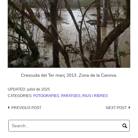
Crescuda del Ter març 2013. Zona de la Canova.
UPDATED:
juliol de 2025
CATEGORIES:
FOTOGRAFIES
,
PARATGES
,
RIUS I RIERES
Post
PREVIOUS POST
NEXT POST
navigation