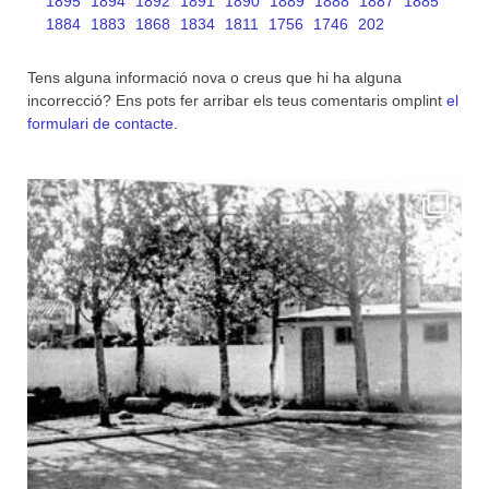
1895
1894
1892
1891
1890
1889
1888
1887
1885
1884
1883
1868
1834
1811
1756
1746
202
Tens alguna informació nova o creus que hi ha alguna
incorrecció? Ens pots fer arribar els teus comentaris omplint
el
formulari de contacte
.