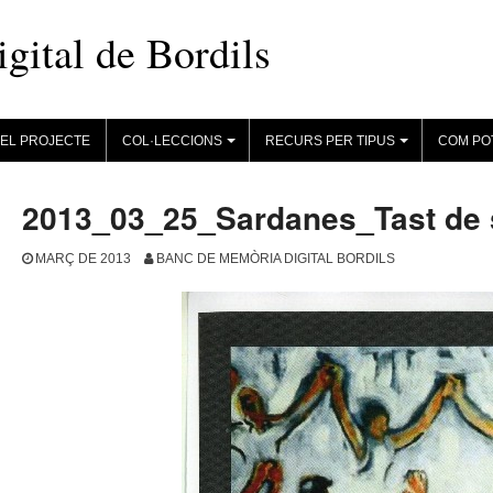
ital de Bordils
EL PROJECTE
COL·LECCIONS
RECURS PER TIPUS
COM PO
+
+
2013_03_25_Sardanes_Tast de
MARÇ DE 2013
BANC DE MEMÒRIA DIGITAL BORDILS