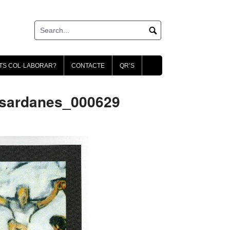
TS COL·LABORAR?
CONTACTE
QR’S
 sardanes_000629