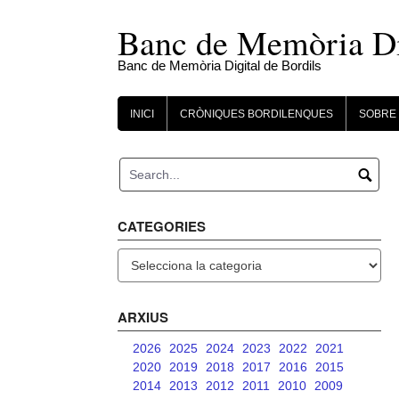
Skip
to
Banc de Memòria Dig
content
Banc de Memòria Digital de Bordils
INICI
CRÒNIQUES BORDILENQUES
SOBRE 
CATEGORIES
Categories
ARXIUS
2026
2025
2024
2023
2022
2021
2020
2019
2018
2017
2016
2015
2014
2013
2012
2011
2010
2009