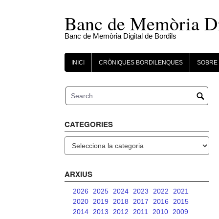
Skip
to
Banc de Memòria Dig
content
Banc de Memòria Digital de Bordils
INICI
CRÒNIQUES BORDILENQUES
SOBRE 
CATEGORIES
Categories
ARXIUS
2026
2025
2024
2023
2022
2021
2020
2019
2018
2017
2016
2015
2014
2013
2012
2011
2010
2009