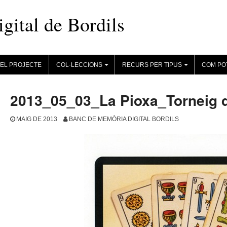
ital de Bordils
EL PROJECTE
COL·LECCIONS
RECURS PER TIPUS
COM PO
+
+
2013_05_03_La Pioxa_Torneig d
MAIG DE 2013
BANC DE MEMÒRIA DIGITAL BORDILS