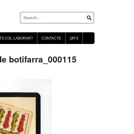
TS COL·LABORAR?
CONTACTE
QR’S
e botifarra_000115